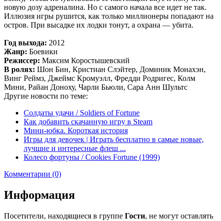
новую дозу адреналина. Но с самого начала все идет не так.
Иллюзия игры рушится, как только миллионеры попадают на
остров. При высадке их лодки тонут, а охрана — убита.
Год выхода:
2012
Жанр:
Боевики
Режиссер:
Максим Коростышевский
В ролях:
Шон Бин, Кристиан Слэйтер, Доминик Монахэн,
Винг Реймз, Джеймс Кромуэлл, Фредди Родригес, Колм
Мини, Райан Доноху, Чарли Бьюли, Сара Анн Шультс
Другие новости по теме:
Солдаты удачи / Soldiers of Fortune
Как добавить скачанную игру в Steam
Мини-юбка. Короткая история
Игры для девочек | Играть бесплатно в самые новые,
лучшие и интересные флеш ...
Колесо фортуны / Cookies Fortune (1999)
Комментарии (0)
Информация
Посетители, находящиеся в группе
Гости
, не могут оставлять