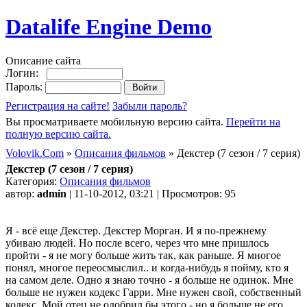
Datalife Engine Demo
Описание сайта
Логин:
Пароль:
Регистрация на сайте!
Забыли пароль?
Вы просматриваете мобильную версию сайта.
Перейти на
полную версию сайта.
Volovik.Com
»
Описания фильмов
» Декстер (7 сезон / 7 серия)
Декстер (7 сезон / 7 серия)
Категория:
Описания фильмов
автор:
admin
| 11-10-2012, 03:21 | Просмотров: 95
Я - всё еще Декстер. Декстер Морган. И я по-прежнему
убиваю людей. Но после всего, через что мне пришлось
пройти - я не могу больше жить так, как раньше. Я многое
понял, многое переосмыслил.. и когда-нибудь я пойму, кто я
на самом деле. Одно я знаю точно - я больше не одинок. Мне
больше не нужен кодекс Гарри. Мне нужен свой, собственный
кодекс. Мой отец не одобрил бы этого - но я больше не его