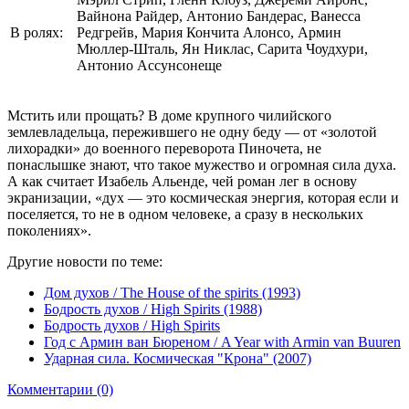
Вайнона Райдер, Антонио Бандерас, Ванесса
В ролях:
Редгрейв, Мария Кончита Алонсо, Армин
Мюллер-Шталь, Ян Никлас, Сарита Чоудхури,
Антонио Ассунсонеще
Мстить или прощать? В доме крупного чилийского
землевладельца, пережившего не одну беду — от «золотой
лихорадки» до военного переворота Пиночета, не
понаслышке знают, что такое мужество и огромная сила духа.
А как считает Изабель Альенде, чей роман лег в основу
экранизации, «дух — это космическая энергия, которая если и
поселяется, то не в одном человеке, а сразу в нескольких
поколениях».
Другие новости по теме:
Дом духов / The House of the spirits (1993)
Бодрость духов / High Spirits (1988)
Бодрость духов / High Spirits
Год с Армин ван Бюреном / A Year with Armin van Buuren
Ударная сила. Космическая "Крона" (2007)
Комментарии (0)