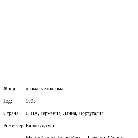
Жанр:
драма, мелодрама
Год:
1993
Страна:
США, Германия, Дания, Португалия
Режиссёр:
Билле Аугуст
Мэрил Стрип, Гленн Клоуз, Джереми Айронс,