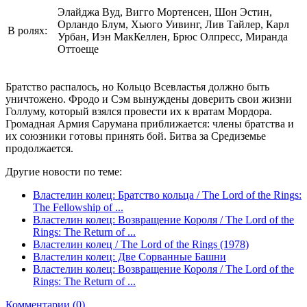
Элайджа Вуд, Вигго Мортенсен, Шон Эстин,
Орландо Блум, Хьюго Уивинг, Лив Тайлер, Карл
В ролях:
Урбан, Иэн МакКеллен, Брюс Олпресс, Миранда
Оттоеще
Братство распалось, но Кольцо Всевластья должно быть
уничтожено. Фродо и Сэм вынуждены доверить свои жизни
Голлуму, который взялся провести их к вратам Мордора.
Громадная Армия Сарумана приближается: члены братства и
их союзники готовы принять бой. Битва за Средиземье
продолжается.
Другие новости по теме:
Властелин колец: Братство кольца / The Lord of the Rings:
The Fellowship of ...
Властелин колец: Возвращение Короля / The Lord of the
Rings: The Return of ...
Властелин колец / The Lord of the Rings (1978)
Властелин колец: Две Сорванные Башни
Властелин колец: Возвращение Короля / The Lord of the
Rings: The Return of ...
Комментарии (0)