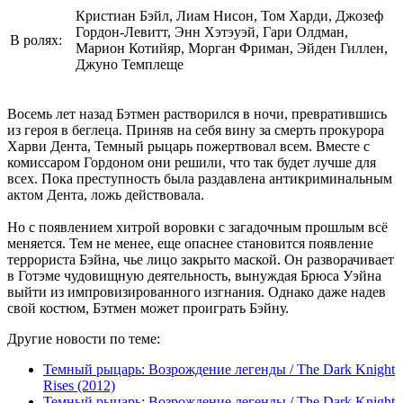
Кристиан Бэйл, Лиам Нисон, Том Харди, Джозеф
Гордон-Левитт, Энн Хэтэуэй, Гари Олдман,
В ролях:
Марион Котийяр, Морган Фриман, Эйден Гиллен,
Джуно Темплеще
Восемь лет назад Бэтмен растворился в ночи, превратившись
из героя в беглеца. Приняв на себя вину за смерть прокурора
Харви Дента, Темный рыцарь пожертвовал всем. Вместе с
комиссаром Гордоном они решили, что так будет лучше для
всех. Пока преступность была раздавлена антикриминальным
актом Дента, ложь действовала.
Но с появлением хитрой воровки с загадочным прошлым всё
меняется. Тем не менее, еще опаснее становится появление
террориста Бэйна, чье лицо закрыто маской. Он разворачивает
в Готэме чудовищную деятельность, вынуждая Брюса Уэйна
выйти из импровизированного изгнания. Однако даже надев
свой костюм, Бэтмен может проиграть Бэйну.
Другие новости по теме:
Темный рыцарь: Возрождение легенды / The Dark Knight
Rises (2012)
Темный рыцарь: Возрождение легенды / The Dark Knight