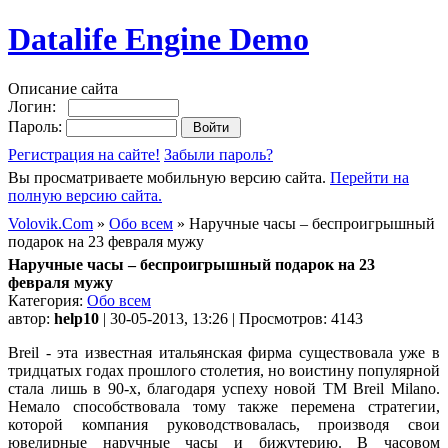
Datalife Engine Demo
Описание сайта
Логин:
Пароль:
Регистрация на сайте!
Забыли пароль?
Вы просматриваете мобильную версию сайта.
Перейти на
полную версию сайта.
Volovik.Com
»
Обо всем
» Наручные часы – беспроигрышный
подарок на 23 февраля мужу
Наручные часы – беспроигрышный подарок на 23
февраля мужу
Категория:
Обо всем
автор:
help10
| 30-05-2013, 13:26 | Просмотров: 4143
Breil - эта известная итальянская фирма существовала уже в
тридцатых годах прошлого столетия, но воистину популярной
стала лишь в 90-х, благодаря успеху новой ТМ Breil Milano.
Немало способствовала тому также перемена стратегии,
которой компания руководствовалась, производя свои
ювелирные наручные часы и бижутерию. В часовом