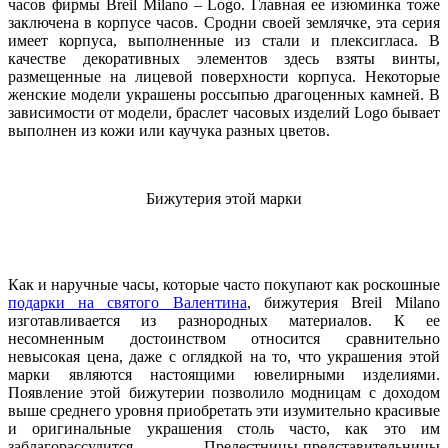
часов фирмы Breil Milano – Logo. Главная ее изюминка тоже
заключена в корпусе часов. Сродни своей землячке, эта серия
имеет корпуса, выполненные из стали и плексигласа. В
качестве декоративных элементов здесь взяты винты,
размещенные на лицевой поверхности корпуса. Некоторые
женские модели украшены россыпью драгоценных камней. В
зависимости от модели, браслет часовых изделий Logo бывает
выполнен из кожи или каучука разных цветов.
Бижутерия этой марки
Как и наручные часы, которые часто покупают как роскошные
подарки на святого Валентина
, бижутерия Breil Milano
изготавливается из разнородных материалов. К ее
несомненным достоинством относится сравнительно
невысокая цена, даже с оглядкой на то, что украшения этой
марки являются настоящими ювелирными изделиями.
Появление этой бижутерии позволило модницам с доходом
выше среднего уровня приобретать эти изумительно красивые
и оригинальные украшения столь часто, как это им
заблагорассудится. Прелестницы-представительницы