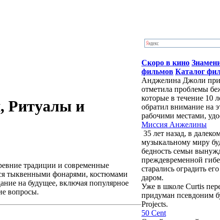
Скоро в кино
Знамен
фильмов
Каталог фи
Анджелина Джоли приб
отметила проблемы бе
которые в течение 10 
, Ритуалы и
обратил внимание на э
рабочими местами, удо
Миссия Анжелины
35 лет назад, в далек
музыкальному миру бу
бедность семьи вынужд
преждевременной гибе
древние традиции и современные
старались оградить ег
тся тыквенными фонарями, костюмами
даром.
дание на будущее, включая популярное
Уже в школе Curtis пе
ие вопросы.
придуман псевдоним буд
Projects.
50 Cent