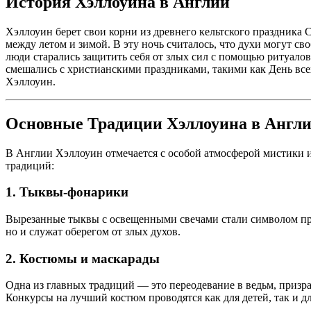
История Хэллоуина в Англии
Хэллоуин берет свои корни из древнего кельтского праздника 
между летом и зимой. В эту ночь считалось, что духи могут с
люди старались защитить себя от злых сил с помощью ритуалов
смешались с христианскими праздниками, такими как День все
Хэллоуин.
Основные Традиции Хэллоуина в Англ
В Англии Хэллоуин отмечается с особой атмосферой мистики и
традиций:
1. Тыквы-фонарики
Вырезанные тыквы с освещенными свечами стали символом пра
но и служат оберегом от злых духов.
2. Костюмы и маскарады
Одна из главных традиций — это переодевание в ведьм, призра
Конкурсы на лучший костюм проводятся как для детей, так и д