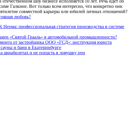
 отечественном шоу бизнесе исполняется 10 лет. Речь идет об
име Галкине. Вот только всем интересно, что конкретно они
есятилетие совместной карьеры или юбилей личных отношений?
тоящая любовь?
 Неома: профессиональная стратегия производства в системе
agen «Святой Грааль» в автомобильной промышленности?
емонта от застройщика ООО «ГСД»: инструкция юриста
ауны и бани в Екатеринбурге
а авиабилетах и не попасть в ловушку цен