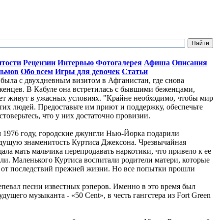
итости
Рецензии
Интервью
Фотогалерея
Афиша
Описания
льмов
Обо всем
Игры для девочек
Статьи
ыла с двухдневным визитом в Афганистан, где снова
женцев. В Кабуле она встретилась с бывшими беженцами,
лет живут в ужасных условиях. "Крайне необходимо, чтобы мир
тих людей. Предоставьте им приют и поддержку, обеспечьте
стоверьтесь, что у них достаточно провизии.
ом 1976 году, городские джунгли Нью-Йорка подарили
дущую знаменитость Куртиса Джексона. Чрезвычайная
ала мать мальчика перепродавать наркотики, что привело к ее
ли. Маленького Куртиса воспитали родители матери, которые
о от последствий прежней жизни. Но все попытки прошли
репевал песни известных рэперов. Именно в это время был
ущего музыканта - «50 Cent», в честь гангстера из Fort Green