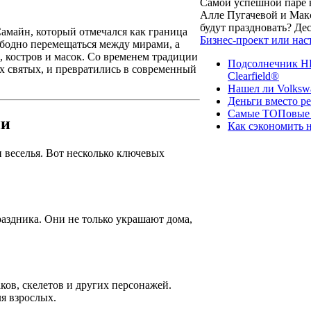
Самой успешной паре в
Алле Пугачевой и Макс
будут праздновать? Д
Самайн, который отмечался как граница
Бизнес-проект или нас
вободно перемещаться между мирами, а
, костров и масок. Со временем традиции
Подсолнечник НК
х святых, и превратились в современный
Clearfield®
Нашел ли Volksw
Деньги вместо р
Самые ТОПовые с
ии
Как сэкономить н
 веселья. Вот несколько ключевых
здника. Они не только украшают дома,
ков, скелетов и других персонажей.
ля взрослых.