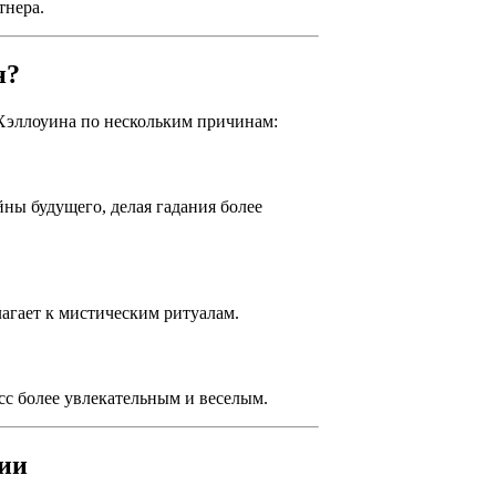
тнера.
н?
 Хэллоуина по нескольким причинам:
йны будущего, делая гадания более
лагает к мистическим ритуалам.
сс более увлекательным и веселым.
ии