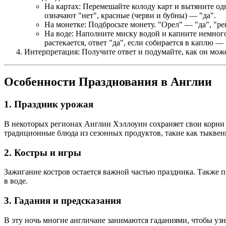
На картах: Перемешайте колоду карт и вытяните од
означают "нет", красные (черви и бубны) — "да".
На монетке: Подбросьте монету. "Орел" — "да", "р
На воде: Наполните миску водой и капните немного
растекается, ответ "да", если собирается в каплю — 
Интерпретация: Получите ответ и подумайте, как он мож
Особенности Празднования в Англии
1. Праздник урожая
В некоторых регионах Англии Хэллоуин сохраняет свои корни 
традиционные блюда из сезонных продуктов, такие как тыквен
2. Костры и игры
Зажигание костров остается важной частью праздника. Также 
в воде.
3. Гадания и предсказания
В эту ночь многие англичане занимаются гаданиями, чтобы узн