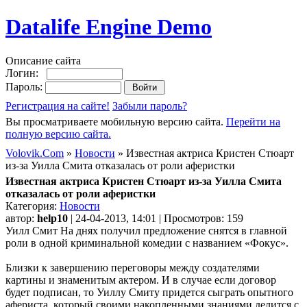
Datalife Engine Demo
Описание сайта
Логин:
Пароль:
Регистрация на сайте!
Забыли пароль?
Вы просматриваете мобильную версию сайта.
Перейти на
полную версию сайта.
Volovik.Com
»
Новости
» Известная актриса Кристен Стюарт
из-за Уилла Смита отказалась от роли аферистки
Известная актриса Кристен Стюарт из-за Уилла Смита
отказалась от роли аферистки
Категория:
Новости
автор:
help10
| 24-04-2013, 14:01 | Просмотров: 159
Уилл Смит На днях получил предложение снятся в главной
роли в одной криминальной комедии с названием «Фокус».
Близки к завершению переговоры между создателями
картины и знаменитым актером. И в случае если договор
будет подписан, то Уиллу Смиту придется сыграть опытного
афериста, который своими накопленными знаниями делится с