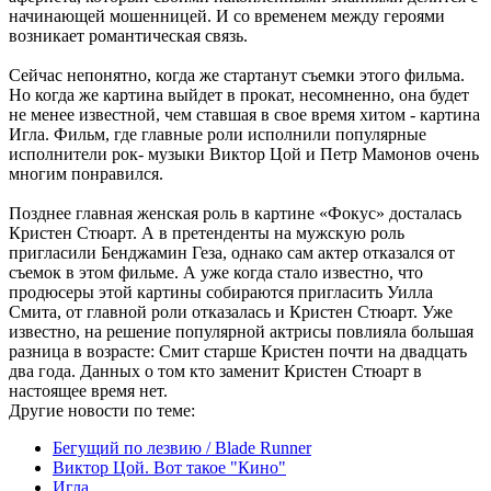
начинающей мошенницей. И со временем между героями
возникает романтическая связь.
Сейчас непонятно, когда же стартанут съемки этого фильма.
Но когда же картина выйдет в прокат, несомненно, она будет
не менее известной, чем ставшая в свое время хитом - картина
Игла. Фильм, где главные роли исполнили популярные
исполнители рок- музыки Виктор Цой и Петр Мамонов очень
многим понравился.
Позднее главная женская роль в картине «Фокус» досталась
Кристен Стюарт. А в претенденты на мужскую роль
пригласили Бенджамин Геза, однако сам актер отказался от
съемок в этом фильме. А уже когда стало известно, что
продюсеры этой картины собираются пригласить Уилла
Смита, от главной роли отказалась и Кристен Стюарт. Уже
известно, на решение популярной актрисы повлияла большая
разница в возрасте: Смит старше Кристен почти на двадцать
два года. Данных о том кто заменит Кристен Стюарт в
настоящее время нет.
Другие новости по теме:
Бегущий по лезвию / Blade Runner
Виктор Цой. Вот такое "Кино"
Игла