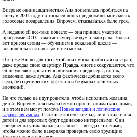
Впервые одиннадцатилетняя Аня попыталась пробиться на
сцену в 2001 году, но тогда ей лишь предложили записывать
голосовые поздравления. Впрочем, отказываться было грех.
А недавно ей все-таки повезло — она приняла участие в
программе «СТС зажигает суперзвезду» и выиграла. Только
вот призом своим — обучением в вокальной школе —
воспользоваться пока так и не смогла.
Отец же Нюши для того, чтоб она смогла пробиться на экран,
даже продал свою квартиру. Правда, многие сокрушаются, что
ей не уделяют достаточно внимания продюсеры, но так,
возможно, даже лучше. Аня фактически добивается всего
сама, без сценических эффектов и безумных денежных
вложений.
На что только не идут родители, чтобы исполнить желания
детей! Впрочем, для начала нужно просто заниматься с ними,
и в этом вам могут помочь
Новые загадки и логические
задачи для умных
. Сложные логические задачи и загадки для
детей и для взрослых будут одинаково интересными. Они
совершенно уникальные, а главное — всегда с ответами,
чтобы можно было наверняка проверить свою эрудицию.
Другие новости по теме: