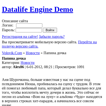
Datalife Engine Demo
Описание сайта
Логин:
Пароль:
Регистрация на сайте!
Забыли пароль?
Вы просматриваете мобильную версию сайта.
Перейти на
полную версию сайта.
Volovik.Com
»
Новости
» Папина дочка
Папина дочка
Категория:
Новости
автор:
Alex86
| 6-01-2012, 08:21 | Просмотров: 1091
Аня Шурочкина, больше известная у нас на сцене под
псевдонимом Нюша, пробивалась на сцену с трудом. В этом
ей помогал любимый папа, который делал буквально все для
того, чтобы воплотить мечту дочери в жизнь. Это сейчас ее
песни из альбома «Вою на луну» и альбома «Чудо» находятся
в верхних строках хит-парадов, а начиналось все совсем
иначе.