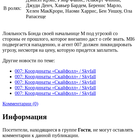
Джуди Денч, Хавьер Бардем, Беренис Марло,
В ролях:
Хелен МакКрори, Наоми Харрис, Бен Уишоу, Ола
Рапасеще
Лояльность Бонда своей начальнице М под угрозой со
стороны ее прошлого, которое внезапно даст о себе знать. MI6
подвергается нападению, и агент 007 должен ликвидировать
угрозу, несмотря на цену, которую придется заплатить.
Другие новости по теме:
007: Координаты «Скайфолл» / Skyfall
007: Координаты «Скайфолл» / Skyfall
007: Координаты «Скайфолл» / Skyfall
007: Координаты «Скайфолл» / Skyfall
007: Координаты «Скайфолл» / Skyfall
Комментарии (0)
Информация
Посетители, находящиеся в группе
Гости
, не могут оставлять
комментарии к данной публикации.