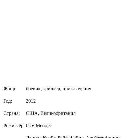
Жанр:
боевик, триллер, приключения
Год:
2012
Страна:
США, Великобритания
Режиссёр:
Сэм Мендес
Дэниэл Крэйг, Рэйф Файнс, Альберт Финни,