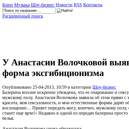
Кино
Музыка
Шоу-бизнес
Новости
RSS
Контакты
Расширенный поиск
У Анастасии Волочковой выя
форма эксгибиционизма
Опубликовано 25-04-2013, 10:59 в категории
Шоу-бизнес
Балерина вполне искренне убеждена, что ее очарование и секс
мужскому полу. Анастасия Волочкова заявила об этом прямо с 
красота, моя сексуальность, и мои естественные формы дарят о
восхищение… Привет передать могу, конечно, мужскому полу, е
станет еще ярче!» Недавно в одной из передач балерина просто 
белья.
Анастасия Волочкова снова обнажилась