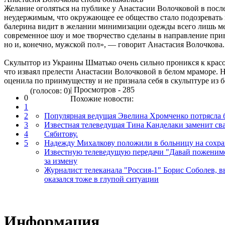
Желание оголяться на публике у Анастасии Волочковой в после
неудержимым, что окружающее ее общество стало подозревать 
балерина видит в желании минимизации одежды всего лишь ме
современное шоу и мое творчество сделаны в направление при
но и, конечно, мужской пол», — говорит Анастасия Волочкова.
Скульптор из Украины Шматько очень сильно проникся к красо
что изваял прелести Анастасии Волочковой в белом мраморе. 
оценила по приимуществу и не признала себя в скульптуре из 
| Просмотров - 285
(голосов: 0)
0
Похожие новости:
1
2
Популярная ведущая Эвелина Хромченко потрясла 
3
Известная телеведущая Тина Канделаки заменит св
4
Сябитову.
5
Надежду Михалкову положили в больницу на сохра
Известную телеведущую передачи "Давай поженимся
за измену
Журналист телеканала "Россия-1" Борис Соболев, в
оказался тоже в глупой ситуации
Информация