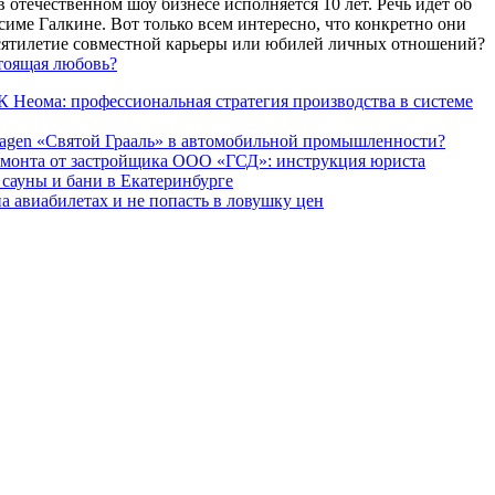
 отечественном шоу бизнесе исполняется 10 лет. Речь идет об
име Галкине. Вот только всем интересно, что конкретно они
есятилетие совместной карьеры или юбилей личных отношений?
тоящая любовь?
 Неома: профессиональная стратегия производства в системе
agen «Святой Грааль» в автомобильной промышленности?
емонта от застройщика ООО «ГСД»: инструкция юриста
ауны и бани в Екатеринбурге
а авиабилетах и не попасть в ловушку цен