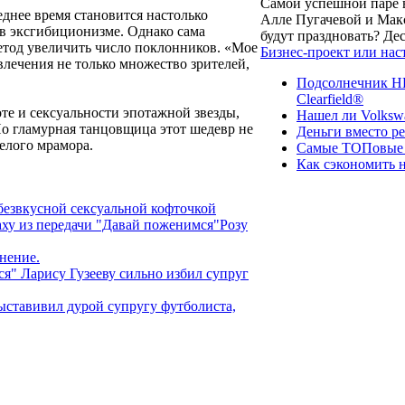
Самой успешной паре в
днее время становится настолько
Алле Пугачевой и Макс
в эксгибиционизме. Однако сама
будут праздновать? Д
тод увеличить число поклонников. «Мое
Бизнес-проект или нас
влечения не только множество зрителей,
Подсолнечник НК
Clearfield®
те и сексуальности эпотажной звезды,
Нашел ли Volksw
Но гламурная танцовщица этот шедевр не
Деньги вместо р
белого мрамора.
Самые ТОПовые с
Как сэкономить н
безвкусной сексуальной кофточкой
аху из передачи "Давай поженимся"Розу
нение.
" Ларису Гузееву сильно избил супруг
ыставивил дурой супругу футболиста,