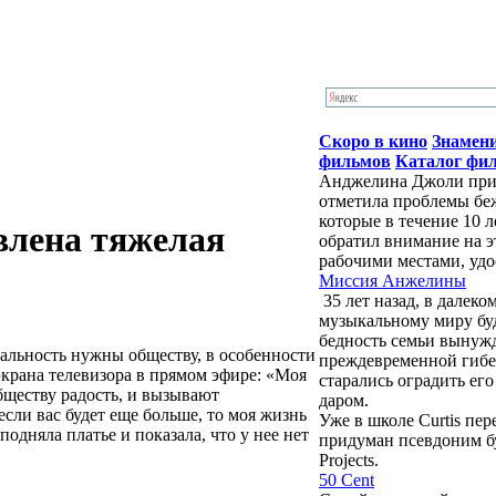
Скоро в кино
Знамен
фильмов
Каталог фи
Анджелина Джоли приб
отметила проблемы бе
которые в течение 10 
влена тяжелая
обратил внимание на э
рабочими местами, удо
Миссия Анжелины
35 лет назад, в далек
музыкальному миру бу
бедность семьи вынужд
уальность нужны обществу, в особенности
преждевременной гибе
экрана телевизора в прямом эфире: «Моя
старались оградить ег
бществу радость, и вызывают
даром.
сли вас будет еще больше, то моя жизнь
Уже в школе Curtis пе
подняла платье и показала, что у нее нет
придуман псевдоним буд
Projects.
50 Cent