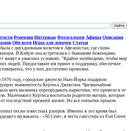
итости
Рецензии
Интервью
Фотогалерея
Афиша
Описания
льмов
Обо всем
Игры для девочек
Статьи
ыла с двухдневным визитом в Афганистан, где снова
женцев. В Кабуле она встретилась с бывшими беженцами,
лет живут в ужасных условиях. "Крайне необходимо, чтобы мир
тих людей. Предоставьте им приют и поддержку, обеспечьте
стоверьтесь, что у них достаточно провизии.
ом 1976 году, городские джунгли Нью-Йорка подарили
дущую знаменитость Куртиса Джексона. Чрезвычайная
ала мать мальчика перепродавать наркотики, что привело к ее
ли. Маленького Куртиса воспитали родители матери, которые
о от последствий прежней жизни. Но все попытки прошли
репевал песни известных рэперов. Именно в это время был
ущего музыканта - «50 Cent», в честь гангстера из Fort Green