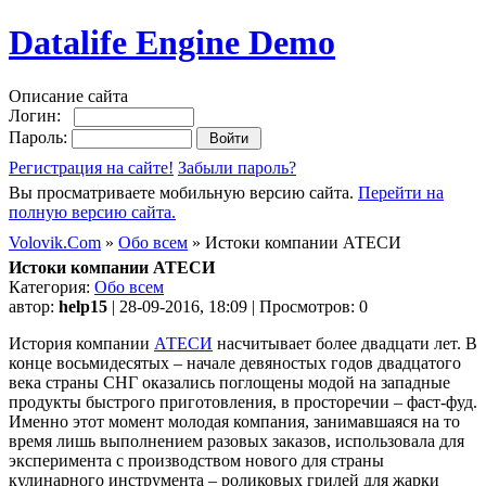
Datalife Engine Demo
Описание сайта
Логин:
Пароль:
Регистрация на сайте!
Забыли пароль?
Вы просматриваете мобильную версию сайта.
Перейти на
полную версию сайта.
Volovik.Com
»
Обо всем
» Истоки компании АТЕСИ
Истоки компании АТЕСИ
Категория:
Обо всем
автор:
help15
| 28-09-2016, 18:09 | Просмотров: 0
История компании
АТЕСИ
насчитывает более двадцати лет. В
конце восьмидесятых – начале девяностых годов двадцатого
века страны СНГ оказались поглощены модой на западные
продукты быстрого приготовления, в просторечии – фаст-фуд.
Именно этот момент молодая компания, занимавшаяся на то
время лишь выполнением разовых заказов, использовала для
эксперимента с производством нового для страны
кулинарного инструмента – роликовых грилей для жарки