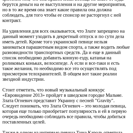
берутся деньги на ее выступления и на другие мероприятия,
но в то же время она знает какие правила она должна
соблюдать, для того чтобы ее спонсор не расторгнул с ней
контракт.
На удивления для всех оказывается, что Злате запрещено на
данный момент уходить в декретный отпуск и по сути дела
иметь детей. Кроме того украинской певице нельзя
заниматься парашютным видом спорта, а также водить любые
разновидности транспортных средств. Да и еще в данный
список необходимо добавить конную езду, катанья на
роликовых коньках, велосипеде. А если и все-таки и есть
такое желания, то необходимо все это осуществлять под
присмотром телохранителей. В общем вот такие реалии
звездной индустрии.
Стоит отметить, что новый музыкальный конкурс
«Евровидение 2013» пройдет в шведском городке Мальме.
Злата Огневич представит Украину с песней "Gravity".
Следует понимать, что Злата Огневич – это молодая певица,
которая еще только приобретает популярность и ей в первую
очередь необходимо соблюдать все правила, чтобы добиться
поставленных целей.
Также в одном из интервью певица Тина Кароль отметила,