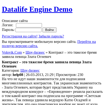
Datalife Engine Demo
Описание сайта
Логин:
Пароль:
Регистрация на сайте!
Забыли пароль?
Вы просматриваете мобильную версию сайта.
Перейти на
полную версию сайта.
Volovik.Com
»
Шоу-бизнес
» Контракт – это тяжелое бремя
заявила певица Злата Огневич
Контракт – это тяжелое бремя заявила певица Злата
Огневич
Категория:
Шоу-бизнес
автор:
help08
| 26-03-2013, 21:29 | Просмотров: 230
На что не идут наши знаменитости для подписания
многомиллионных контрактов. Так украинская знаменитость
- Злата Огневич, которая будет представлять Украину на
международном конкурсе – «Евровидение» решила рассказать
о том какой контракт она подписала на программе «Светская
жизнь». Так певица удивила ведущую Катю Осадчей и
зрителем тем, что она практически вообще не знает от куда